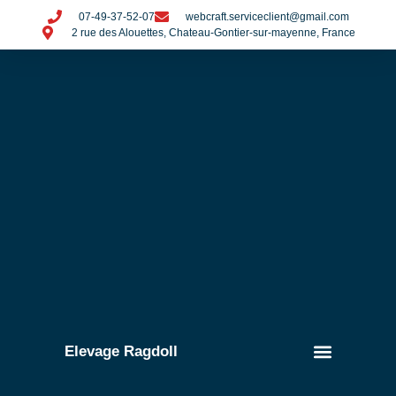
07-49-37-52-07
webcraft.serviceclient@gmail.com
2 rue des Alouettes, Chateau-Gontier-sur-mayenne, France
Elevage Ragdoll