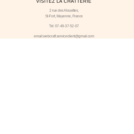
VISITEZ LA CHATTERIE
2 rue des Alouettes,
St-Fort, Mayenne, France
Tel: 07-49-37-52-07
email:webcraft.serviceclient@gmail.com
HEURES D'OUVERTURE
Lundi – Samedi
9h00 à 20h00
Le dimanche est possible sur rendez-vous.
Adresse du site internet du médiateur: https://mediavet.net
Convention n° MEDIAVET-D-24-3655
NOUVEAUTÉS