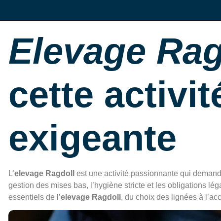
Elevage Rag
cette activi
exigeante
L’
elevage Ragdoll
est une activité passionnante qui demande
gestion des mises bas, l’hygiène stricte et les obligations l
essentiels de l’
elevage Ragdoll
, du choix des lignées à l’a