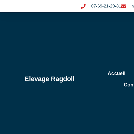
07-69-21-29-81
r
Accueil
Elevage Ragdoll
Cond