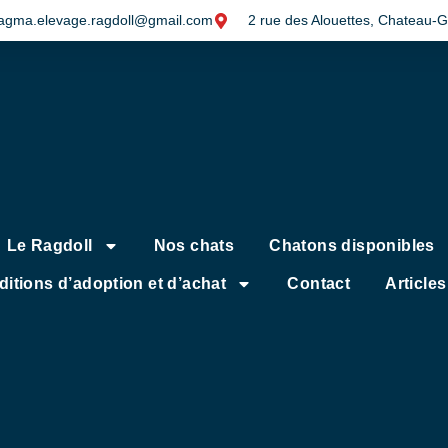
agma.elevage.ragdoll@gmail.com
2 rue des Alouettes, Chateau-
Le Ragdoll
Nos chats
Chatons disponibles
itions d’adoption et d’achat
Contact
Article