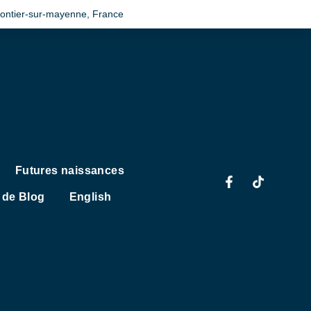
Gontier-sur-mayenne, France
Futures naissances
s de Blog
English