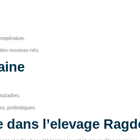
température.
s des nouveau-nés.
aine
maladies.
es, probiotiques.
e dans l’elevage Ragd