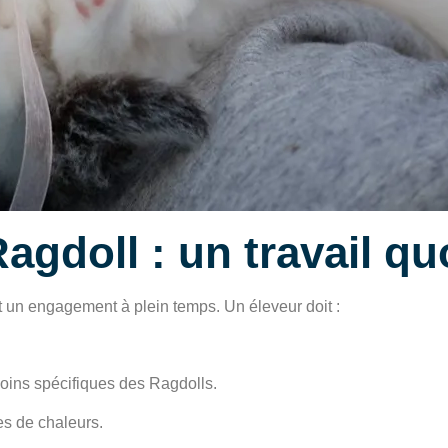
agdoll : un travail qu
t un engagement à plein temps. Un éleveur doit :
oins spécifiques des Ragdolls.
es de chaleurs.