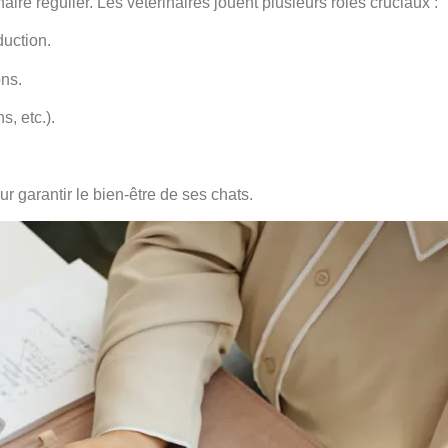
aire régulier. Les vétérinaires jouent plusieurs rôles cruciaux :
duction.
ons.
, etc.).
r garantir le bien-être de ses chats.