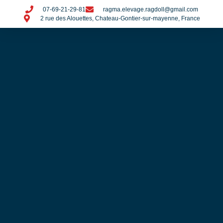
07-69-21-29-81
ragma.elevage.ragdoll@gmail.com
2 rue des Alouettes, Chateau-Gontier-sur-mayenne, France